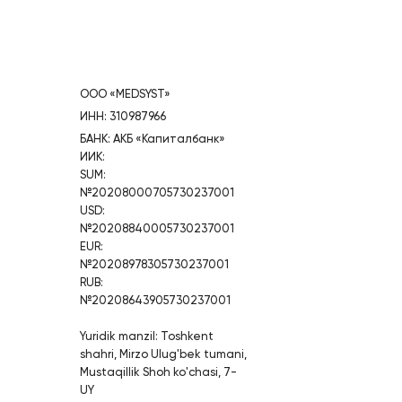
ООО «MEDSYST»
ИНН: 310987966
БАНК: АКБ «Капиталбанк»
ИИК:
SUM:
№20208000705730237001
USD:
№20208840005730237001
EUR:
№20208978305730237001
RUB:
№20208643905730237001
Yuridik manzil: Toshkent
shahri, Mirzo Ulug'bek tumani,
Mustaqillik Shoh ko'chasi, 7-
UY