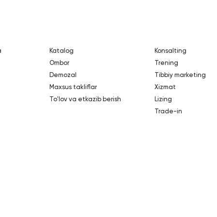
a
Katalog
Konsalting
Ombor
Trening
Demozal
Tibbiy marketing
Maxsus takliflar
Xizmat
To'lov va etkazib berish
Lizing
Trade-in