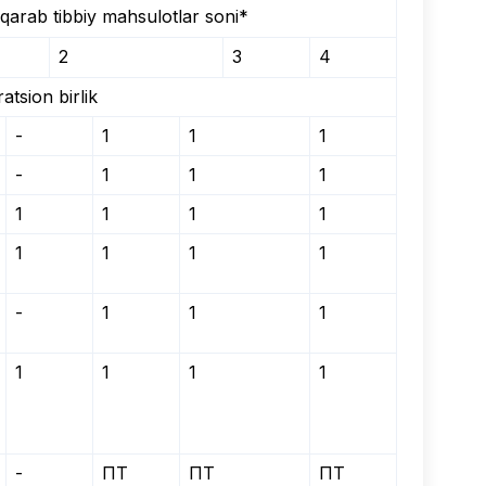
 qarab tibbiy mahsulotlar soni*
2
3
4
tsion birlik
-
1
1
1
-
1
1
1
1
1
1
1
1
1
1
1
-
1
1
1
1
1
1
1
-
ПТ
ПТ
ПТ