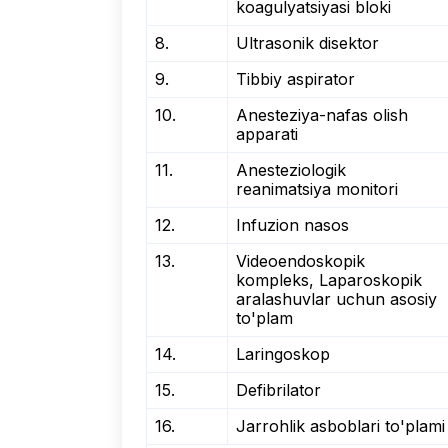
koagulyatsiyasi bloki
8.
Ultrasonik disektor
9.
Tibbiy aspirator
10.
Anesteziya-nafas olish
apparati
11.
Anesteziologik
reanimatsiya monitori
12.
Infuzion nasos
13.
Videoendoskopik
kompleks, Laparoskopik
aralashuvlar uchun asosiy
to'plam
14.
Laringoskop
15.
Defibrilator
16.
Jarrohlik asboblari to'plami