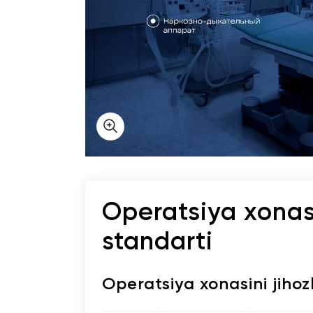
+998 (78) 555-74-63
KZ
EN
CN
UZ
AE
KG
Operatsiya xonasi
standarti
Operatsiya xonasini jihoz