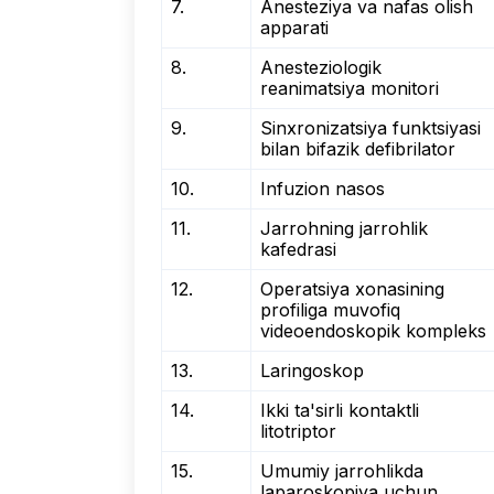
7.
Anesteziya va nafas olish
apparati
8.
Anesteziologik
reanimatsiya monitori
9.
Sinxronizatsiya funktsiyasi
bilan bifazik defibrilator
10.
Infuzion nasos
11.
Jarrohning jarrohlik
kafedrasi
12.
Operatsiya xonasining
profiliga muvofiq
videoendoskopik kompleks
13.
Laringoskop
14.
Ikki ta'sirli kontaktli
litotriptor
15.
Umumiy jarrohlikda
laparoskopiya uchun