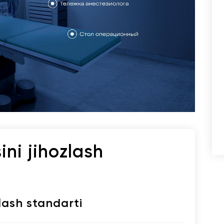
ni jihozlash
lash standarti