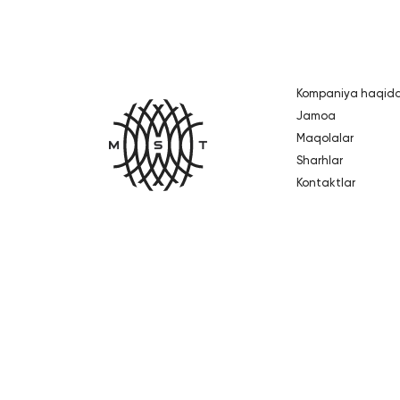
Kompaniya haqid
Bosh sahifa
Jamoa
Maqolalar
Sharhlar
Kontaktlar