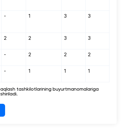
-
1
3
3
2
2
3
3
-
2
2
2
-
1
1
1
i saqlash tashkilotlarining buyurtmanomalariga
hiriladi.
g