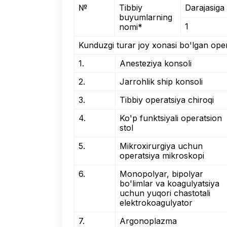
№
Tibbiy
Darajasiga
buyumlarning
1
nomi*
Kunduzgi turar joy xonasi bo'lgan opera
1.
Anesteziya konsoli
2.
Jarrohlik ship konsoli
3.
Tibbiy operatsiya chiroqi
4.
Ko'p funktsiyali operatsion
stol
5.
Mikroxirurgiya uchun
operatsiya mikroskopi
6.
Monopolyar, bipolyar
bo'limlar va koagulyatsiya
uchun yuqori chastotali
elektrokoagulyator
7.
Argonoplazma