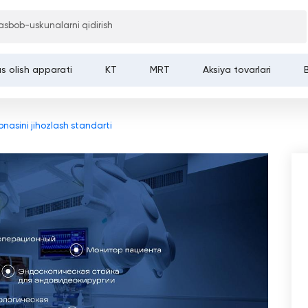
Bosh sahifa
 asbob-uskunalarni qidirish
s olish apparati
KT
MRT
Aksiya tovarlari
nasini jihozlash standarti