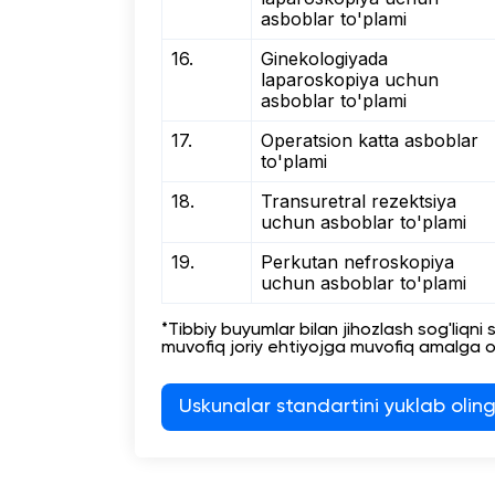
asboblar to'plami
16.
Ginekologiyada
laparoskopiya uchun
asboblar to'plami
17.
Operatsion katta asboblar
to'plami
18.
Transuretral rezektsiya
uchun asboblar to'plami
19.
Perkutan nefroskopiya
uchun asboblar to'plami
*Tibbiy buyumlar bilan jihozlash sog'liqn
muvofiq joriy ehtiyojga muvofiq amalga os
Uskunalar standartini yuklab olin