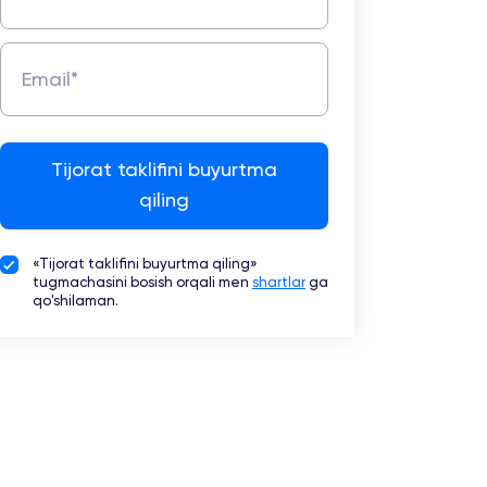
marketing
Xizmat
Email*
ko'rsatish
Tibbiy
Tijorat taklifini buyurtma
biznesni
qiling
raqamlashtirish
Trening
«Tijorat taklifini buyurtma qiling»
tugmachasini bosish orqali men
shartlar
ga
qo'shilaman.
Trade-
in
Lizing