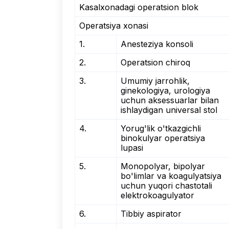
Kasalxonadagi operatsion blok
Operatsiya xonasi
1.
Anesteziya konsoli
2.
Operatsion chiroq
3.
Umumiy jarrohlik,
ginekologiya, urologiya
uchun aksessuarlar bilan
ishlaydigan universal stol
4.
Yorug'lik o'tkazgichli
binokulyar operatsiya
lupasi
5.
Monopolyar, bipolyar
bo'limlar va koagulyatsiya
uchun yuqori chastotali
elektrokoagulyator
6.
Tibbiy aspirator