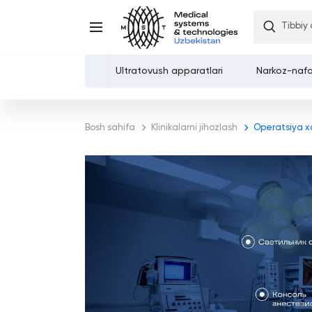
Tibbiy
Ultratovush apparatlari
Narkoz-nafa
Каталог
Bosh sahifa
Klinikalarni jihozlash
Operatsiya xo
Kompaniya haqida
Xizmatlar
Demozal
To'lov va etkazib berish
Kontaktlar