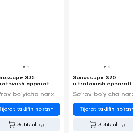
noscape S35
Sonoscape S20
tratovush apparati
ultratovush apparati
‘rov bo'yicha narx
So‘rov bo'yicha nar
Tijorat taklifini so‘rash
Tijorat taklifini so‘ras
Sotib oling
Sotib oling