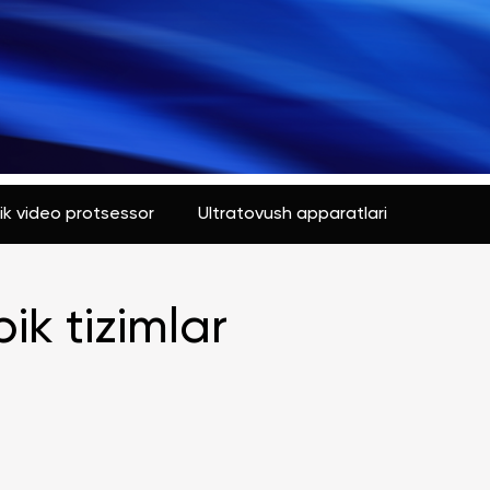
k video protsessor
Ultratovush apparatlari
k tizimlar