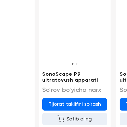
SonoScape P9
So
ultratovush apparati
ul
So‘rov bo'yicha narx
So
Tijorat taklifini so‘rash
Sotib oling