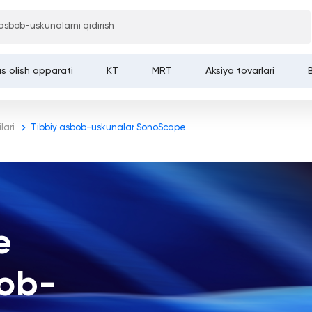
Bosh sahifa
 asbob-uskunalarni qidirish
s olish apparati
KT
MRT
Aksiya tovarlari
lari
Tibbiy asbob-uskunalar SonoScape
e
bob-