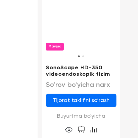
Mavjud
SonoScape HD-350
videoendoskopik tizim
So‘rov bo'yicha narx
Tijorat taklifini so‘rash
Buyurtma bo'yicha