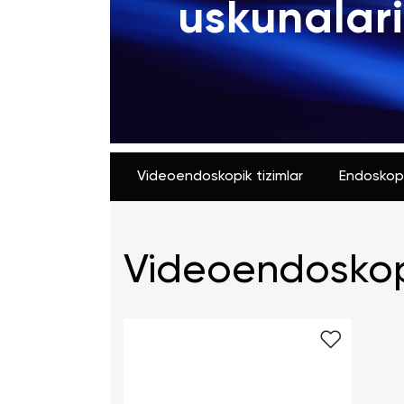
uskunalari
+998 (78) 555-74-63
KZ
EN
CN
UZ
AE
KG
Videoendoskopik tizimlar
Endoskopi
Videoendoskopi