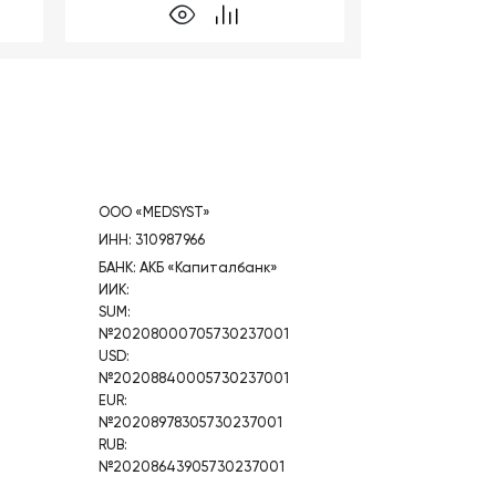
ООО «MEDSYST»
ИНН: 310987966
БАНК: АКБ «Капиталбанк»
ИИК:
SUM:
№20208000705730237001
USD:
№20208840005730237001
EUR:
№20208978305730237001
RUB:
№20208643905730237001