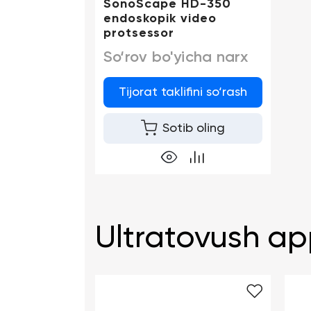
SonoScape HD-350
endoskopik video
protsessor
So‘rov bo'yicha narx
Tijorat taklifini so‘rash
Sotib oling
Ultratovush ap