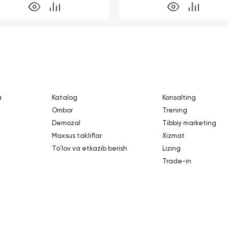
a
Katalog
Konsalting
Ombor
Trening
Demozal
Tibbiy marketing
Maxsus takliflar
Xizmat
To'lov va etkazib berish
Lizing
Trade-in