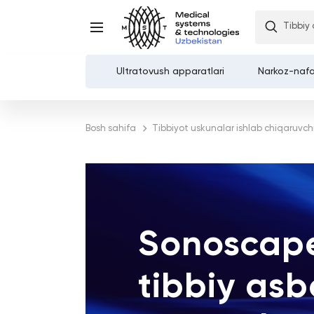
Tibbiy
Ultratovush apparatlari
Narkoz-nafa
Каталог
Bosh sahifa
Tibbiyot uskunalar ishlab chiqaruvchi
Kompaniya haqida
Xizmatlar
Demozal
Sonoscap
To'lov va etkazib berish
tibbiy as
Kontaktlar