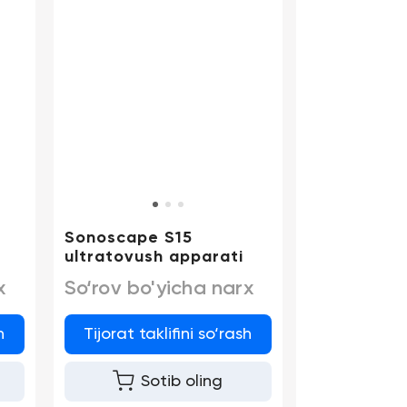
Sonoscape S15
ultratovush apparati
x
So‘rov bo'yicha narx
h
Tijorat taklifini so‘rash
Sotib oling