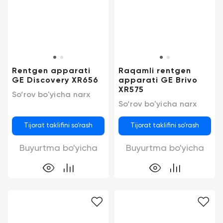
Kontaktlar
Tibbiy
+998
biznesni
(78)
raqamlashtirish
555-
74-
63
Trening
Rentgen apparati
Raqamli rentgen
GE Discovery XR656
apparati GE Brivo
XR575
Trade-
So‘rov bo'yicha narx
So‘rov bo'yicha narx
in
Tijorat taklifini so‘rash
Tijorat taklifini so‘rash
Lizing
Buyurtma bo'yicha
Buyurtma bo'yicha