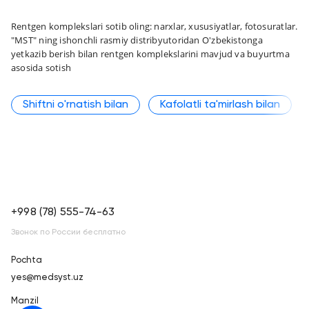
Rentgen komplekslari sotib oling: narxlar, xususiyatlar, fotosuratlar.
"MST" ning ishonchli rasmiy distribyutoridan O'zbekistonga
yetkazib berish bilan rentgen komplekslarini mavjud va buyurtma
asosida sotish
Shiftni o'rnatish bilan
Kafolatli ta'mirlash bilan
+998 (78) 555-74-63
Звонок по России бесплатно
Pochta
yes@medsyst.uz
Manzil