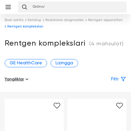
Sevimlilar
Taqqoslash
Savat
mpaniya
zmatlar
Bosh sahifa
Katalog
Radiatsion diagnostika
Rentgen apparatlari
aqqoslash
Savat
Rentgen komplekslari
aqida
Каталог
Konsalting
Nashrlar
Rentgen komplekslari
(4 mahsulot)
Kompaniya
Tibbiyot
haqida
muassasalarini
Jamoa
loyihalash
GE HealthCare
Lizingga
Xizmatlar
Hamkorlar
Tibbiyot
Yangiliklar
Filtr
muassasalarini
Demozal
Mukofotlar
jihozlash
To'lov
Brendlar
Tibbiy
va
marketing
etkazib
berish
Xizmat
ko'rsatish