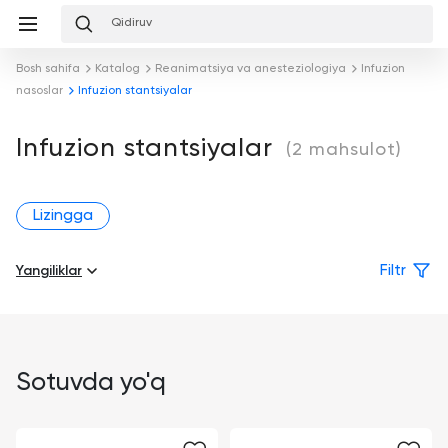
Sevimlilar
Taqqoslash
Savat
mpaniya
zmatlar
Bosh sahifa
Katalog
Reanimatsiya va anesteziologiya
Infuzion
aqqoslash
Savat
nasoslar
Infuzion stantsiyalar
aqida
Каталог
Konsalting
Nashrlar
Infuzion stantsiyalar
(2 mahsulot)
Kompaniya
Tibbiyot
haqida
muassasalarini
Jamoa
loyihalash
Lizingga
Xizmatlar
Hamkorlar
Tibbiyot
Yangiliklar
Filtr
muassasalarini
Demozal
Mukofotlar
jihozlash
To'lov
Brendlar
Tibbiy
va
marketing
etkazib
Sotuvda yo'q
berish
Xizmat
ko'rsatish