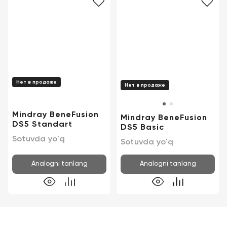
Kontaktlar
Tibbiy
+998
biznesni
(78)
raqamlashtirish
555-
74-
63
Trening
Нет в продаже
Нет в продаже
Trade-
in
Mindray BeneFusion
Mindray BeneFusion
DS5 Standart
DS5 Basic
Lizing
Sotuvda yo'q
Sotuvda yo'q
Analogni tanlang
Analogni tanlang