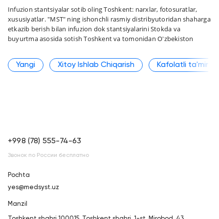
Infuzion stantsiyalar sotib oling Toshkent: narxlar, fotosuratlar,
xususiyatlar. "MST" ning ishonchli rasmiy distribyutoridan shaharga
etkazib berish bilan infuzion dok stantsiyalarini Stokda va
buyurtma asosida sotish Toshkent va tomonidan O'zbekiston
Yangi
Xitoy Ishlab Chiqarish
Kafolatli ta'mirla
+998 (78) 555-74-63
Звонок по России бесплатно
Pochta
yes@medsyst.uz
Manzil
Toshkent shahri
100015, Toshkent shahri, 1-st. Mirobod, 43