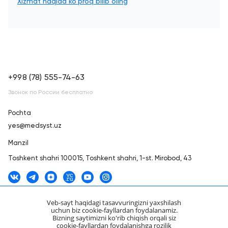
Xizmat haqida ko'proq bilib oling
+998 (78) 555-74-63
Звонок по России бесплатно
Pochta
yes@medsyst.uz
Manzil
Toshkent shahri
100015, Toshkent shahri, 1-st. Mirobod, 43
Veb-sayt haqidagi tasavvuringizni yaxshilash
uchun biz cookie-fayllardan foydalanamiz.
Bizning saytimizni ko'rib chiqish orqali siz
Tanlov xaritasi
cookie-fayllardan foydalanishga rozilik