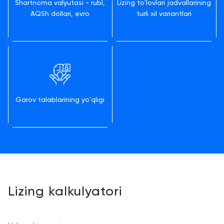
Shartnoma valyutasi - rubl,
Lizing to'lovlari jadvallarining
AQSh dollari, evro
turli xil variantlari
Garov talablarining yo'qligi
Lizing kalkulyatori