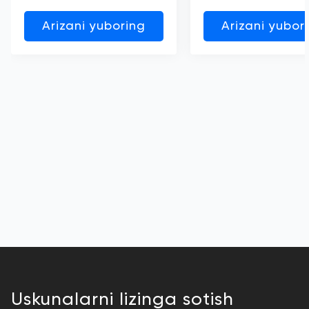
Arizani yuboring
Arizani yubor
Uskunalarni lizinga sotish