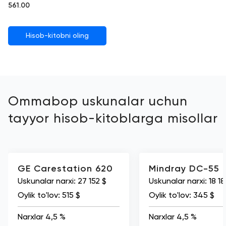
561.00
Hisob-kitobni oling
Ommabop uskunalar uchun
tayyor hisob-kitoblarga misollar
GE Carestation 620
Mindray DC-55
Uskunalar narxi:
27 152 $
Uskunalar narxi:
18 18
Oylik to'lov:
515 $
Oylik to'lov:
345 $
Narxlar 4,5 %
Narxlar 4,5 %