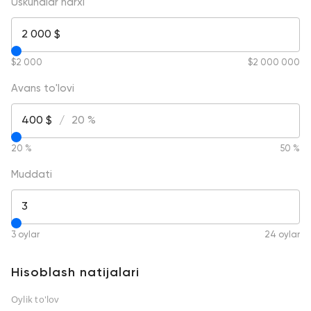
Uskunalar narxi
2 000 $
$2 000
$2 000 000
Avans to'lovi
400 $
/
20 %
20 %
50 %
Muddati
3
3 oylar
24 oylar
Hisoblash natijalari
Oylik to'lov