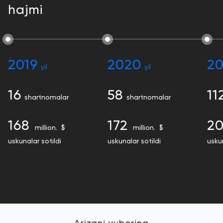
hajmi
2019
2020
20
yil
yil
16
58
11
shartnomalar
shartnomalar
168
172
2
million. $
million. $
uskunalar sotildi
uskunalar sotildi
uskun