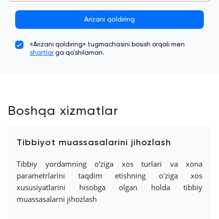
Arizani qoldiring
«Arizani qoldiring» tugmachasini bosish orqali men
shartlar
ga qo'shilaman.
Boshqa xizmatlar
Tibbiyot muassasalarini jihozlash
Tibbiy yordamning o'ziga xos turlari va xona
parametrlarini taqdim etishning o'ziga xos
xususiyatlarini hisobga olgan holda tibbiy
muassasalarni jihozlash