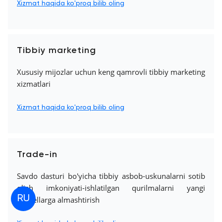
Xizmat haqida ko'proq bilib oling
Tibbiy marketing
Xususiy mijozlar uchun keng qamrovli tibbiy marketing
xizmatlari
Xizmat haqida ko'proq bilib oling
Trade-in
Savdo dasturi bo'yicha tibbiy asbob-uskunalarni sotib
olish imkoniyati-ishlatilgan qurilmalarni yangi
RU
modellarga almashtirish