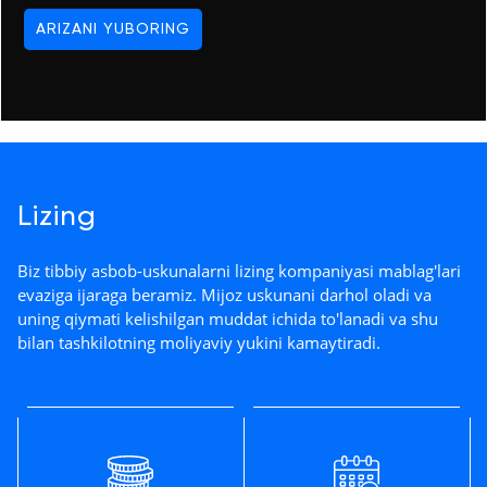
Kontaktlar
ARIZANI YUBORING
Tibbiy
+998
biznesni
(78)
raqamlashtirish
555-
74-
63
Trening
Trade-
Lizing
in
Biz tibbiy asbob-uskunalarni lizing kompaniyasi mablag'lari
Lizing
evaziga ijaraga beramiz. Mijoz uskunani darhol oladi va
uning qiymati kelishilgan muddat ichida to'lanadi va shu
bilan tashkilotning moliyaviy yukini kamaytiradi.