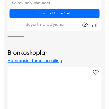
So‘rov bo'yicha narx
Tijorat taklifini so‘rash
Buyurtma bo'yicha
Bronkoskoplar
Hammasini tomosha qiling