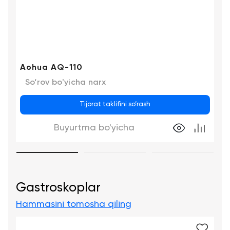
Aohua AQ-110
So‘rov bo'yicha narx
Tijorat taklifini so‘rash
Buyurtma bo'yicha
Gastroskoplar
Hammasini tomosha qiling