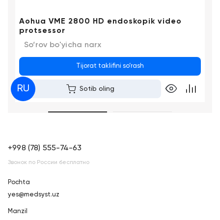
Aohua VME 2800 HD endoskopik video
protsessor
So‘rov bo'yicha narx
Tijorat taklifini so‘rash
RU
Sotib oling
+998 (78) 555-74-63
Звонок по России бесплатно
Pochta
yes@medsyst.uz
Manzil