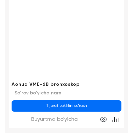
Aohua VME-6B bronxoskop
So‘rov bo'yicha narx
Tijorat taklifini so‘rash
Buyurtma bo'yicha