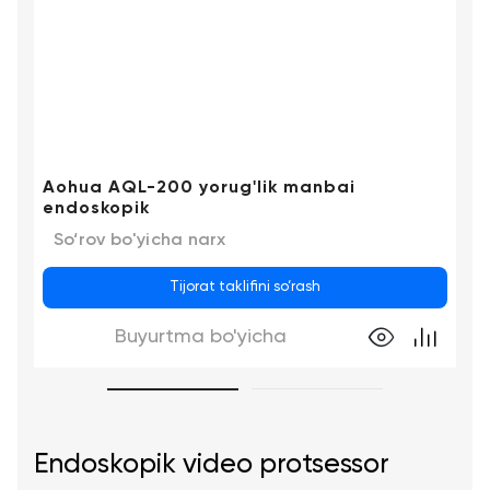
Aohua AQL-200 yorug'lik manbai
endoskopik
So‘rov bo'yicha narx
Tijorat taklifini so‘rash
Buyurtma bo'yicha
Endoskopik video protsessor