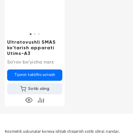
Ultratovushli SMAS
ko'tarish apparati
Utims-A3
So‘rov bo'yicha narx
Tijorat taklifini so‘rash
Sotib oling
Kosmetik uskunalar koreya ishlab chiqarish sotib oling: narxlar,