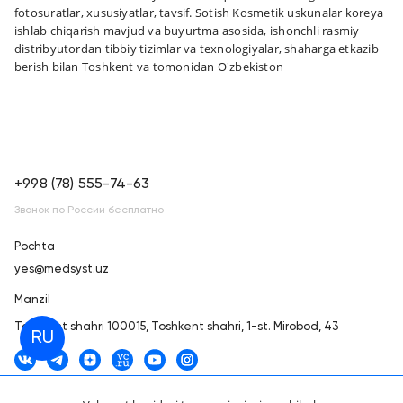
fotosuratlar, xususiyatlar, tavsif. Sotish Kosmetik uskunalar koreya
ishlab chiqarish mavjud va buyurtma asosida, ishonchli rasmiy
distribyutordan tibbiy tizimlar va texnologiyalar, shaharga etkazib
berish bilan Toshkent va tomonidan O'zbekiston
+998 (78) 555-74-63
Звонок по России бесплатно
Pochta
yes@medsyst.uz
Manzil
Toshkent shahri
100015, Toshkent shahri, 1-st. Mirobod, 43
RU