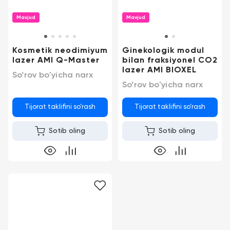
Kontaktlar
Mavjud
Mavjud
Tibbiy
+998
biznesni
(78)
raqamlashtirish
555-
Kosmetik neodimiyum
Ginekologik modul
74-
lazer AMI Q-Master
bilan fraksiyonel CO2
63
lazer AMI BIOXEL
Trening
So‘rov bo'yicha narx
So‘rov bo'yicha narx
Trade-
in
Tijorat taklifini so‘rash
Tijorat taklifini so‘rash
Sotib oling
Sotib oling
Lizing