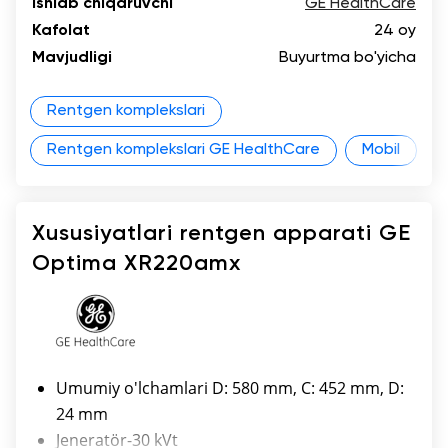
Ishlab chiqaruvchi
GE HealthCare
Kafolat
24 oy
Mavjudligi
Buyurtma bo'yicha
Rentgen komplekslari
Rentgen komplekslari GE HealthCare
Mobil
Xususiyatlari rentgen apparati GE
Optima XR220amx
Umumiy o'lchamlari D: 580 mm, C: 452 mm, D:
24 mm
Jeneratör-30 kVt