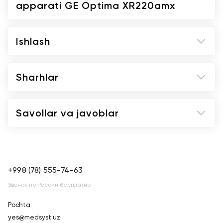
apparati GE Optima XR220amx
kerakligini ko'rsatadi.
Detektor GE qo'shimcha simsiz vakolatli
rentgen tizimlarida ishlatilishi mumkin
Ishlash
Sharhlar
Savollar va javoblar
+998 (78) 555-74-63
Звонок по России бесплатно
Pochta
yes@medsyst.uz