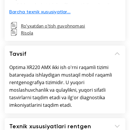
6:1 kattalashtirish koeffitsienti bilan olinadigan
panjarali simsiz detektor
Barcha texnik xususiyatlar...
Sifatni nazorat qilish tartibi
Ro'yxatdan o'tish guvohnomasi
Har bir maydon uchun doza mahsuloti
Risola
o'lchagichi (Doze Area Product Meter, DAP)
Nominal kuchlanish 100-240 V, 50/60 Hz
Kutish rejimida bo'lish zaryadlash davrlarini
Tavsif
kamaytiradi va 25 soniya davomida ta'sir qilish
imkonini beradi.
Optima XR220 AMX ikki ish o'rni raqamli tizimi
Tizim zaryad olayotganda ekspozitsiyalar
batareyada ishlaydigan mustaqil mobil raqamli
bajarilishi va qayta ishlanishi mumkin.
rentgenografiya tizimidir. U yuqori
Detektor maxsus bo'linmada bo'lganda
moslashuvchanlik va qulaylikni, yuqori sifatli
detektor batareyasi avtomatik ravishda
tasvirlarni taqdim etadi va ilg'or diagnostika
zaryadlanadi.
imkoniyatlarini taqdim etadi.
Optimallashtirilgan grafik foydalanuvchi
interfeysi-yagona integratsiyalashgan interfeys
Texnik xususiyatlari rentgen
asboblar, olingan rasm va uni qanday olish