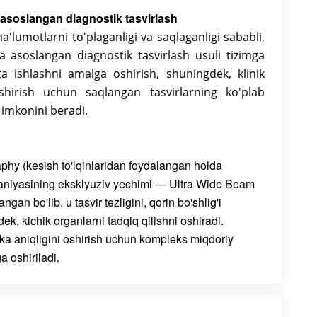
asoslangan diagnostik tasvirlash
a'lumotlarni to'plaganligi va saqlaganligi sababli,
 asoslangan diagnostik tasvirlash usuli tizimga
ta ishlashni amalga oshirish, shuningdek, klinik
hirish uchun saqlangan tasvirlarning ko'plab
h imkonini beradi.
hy (kesish to'lqinlaridan foydalangan holda
paniyasining eksklyuziv yechimi — Ultra Wide Beam
gan bo'lib, u tasvir tezligini, qorin bo'shlig'i
dek, kichik organlarni tadqiq qilishni oshiradi.
ika aniqligini oshirish uchun kompleks miqdoriy
 oshiriladi.