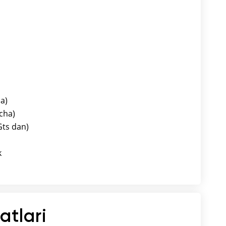
ha)
acha)
Gts dan)
k
atlari