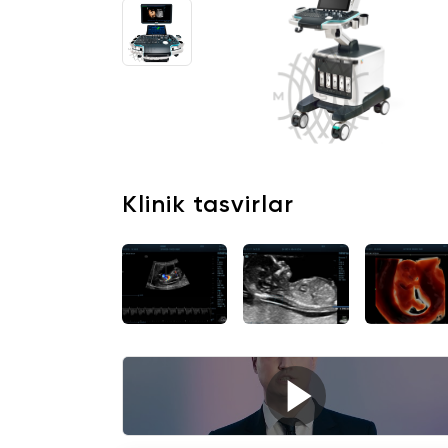
+998 (78) 555-74-63
KZ
EN
CN
UZ
AE
KG
Klinik tasvirlar