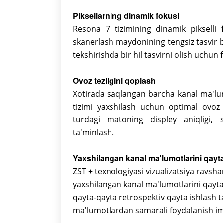
Piksellarning dinamik fokusi
Resona 7 tizimining dinamik pikselli 
skanerlash maydonining tengsiz tasvir b
tekshirishda bir hil tasvirni olish uchun 
Ovoz tezligini qoplash
Xotirada saqlangan barcha kanal ma'lumo
tizimi yaxshilash uchun optimal ovoz 
turdagi matoning displey aniqligi, s
ta'minlash.
Yaxshilangan kanal ma'lumotlarini qayt
ZST + texnologiyasi vizualizatsiya ravsha
yaxshilangan kanal ma'lumotlarini qayta 
qayta-qayta retrospektiv qayta ishlash ta
ma'lumotlardan samarali foydalanish im