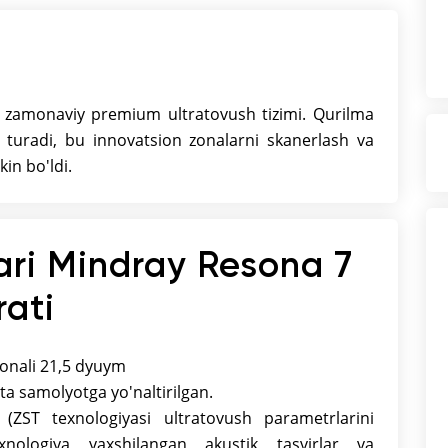
Elektron balandlikni sozlash
Sensorli ekran 12,1"
Piksellarning dinamik fokusi
Sensor PIN ulagichi yorug'lik
 zamonaviy premium ultratovush tizimi. Qurilma
indikatori bilan
lib turadi, bu innovatsion zonalarni skanerlash va
Ovoz tezligini qoplash (xotirada
in bo'ldi.
saqlanadigan barcha kanal
ma'lumotlarini retrospektiv tahlil
qilish asosida. Optimal ovoz tezligini
tanlash imkoniyati.
ari Mindray Resona 7
Burilishni blokirovka qilish va
rati
harakatni blokirovka qilish uchun
alohida pedallar
Haroratni nazorat qiluvchi jelni
gonali 21,5 dyuym
isitish moslamasi
ta samolyotga yo'naltirilgan.
Smart FLC (follikullar sonini
 (ZST texnologiyasi ultratovush parametrlarini
avtomatik ravishda aniqlash va
xnologiya yaxshilangan akustik tasvirlar va