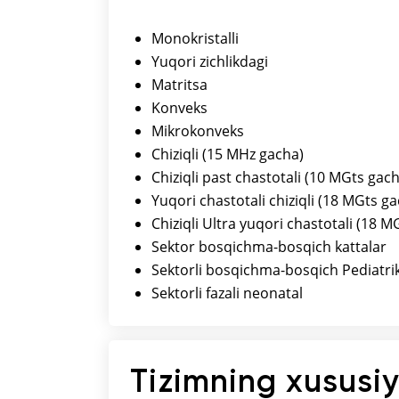
Monokristalli
Yuqori zichlikdagi
Matritsa
Konveks
Mikrokonveks
Chiziqli (15 MHz gacha)
Chiziqli past chastotali (10 MGts gac
Yuqori chastotali chiziqli (18 MGts g
Chiziqli Ultra yuqori chastotali (18 M
Sektor bosqichma-bosqich kattalar
Sektorli bosqichma-bosqich Pediatri
Sektorli fazali neonatal
Tizimning xususiy