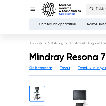
Tibbiy
Mindray Resona 7 ultrat
Ultratovush apparatlari
Narkoz-nafa
Каталог
Bosh sahifa
Katalog
Ultratovush diagnostikas
Kompaniya haqida
Mindray Resona 7
Xizmatlar
Klinik tasvirlar
Tavsif
Texnik xususiyat
Demozal
To'lov va etkazib berish
Kontaktlar