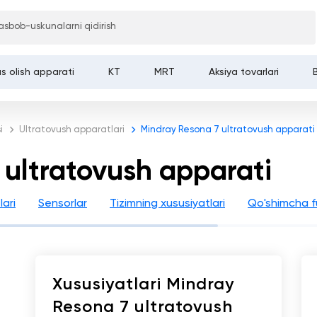
Bosh sahifa
 asbob-uskunalarni qidirish
ovush apparati
s olish apparati
KT
MRT
Aksiya tovarlari
i
Ultratovush apparatlari
Mindray Resona 7 ultratovush apparati
 ultratovush apparati
lari
Sensorlar
Tizimning xususiyatlari
Qo'shimcha f
Xususiyatlari Mindray
Resona 7 ultratovush