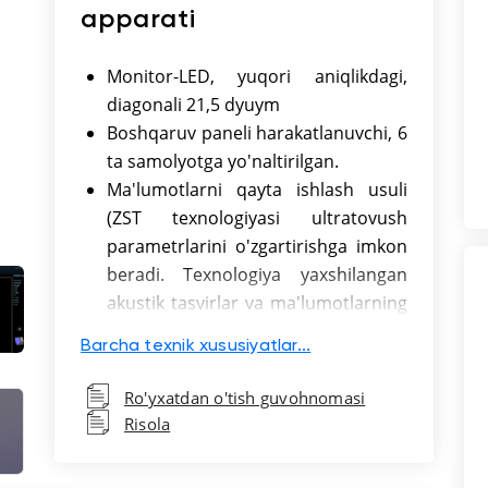
apparati
Monitor-LED, yuqori aniqlikdagi,
diagonali 21,5 dyuym
Boshqaruv paneli harakatlanuvchi, 6
ta samolyotga yo'naltirilgan.
Ma'lumotlarni qayta ishlash usuli
(ZST texnologiyasi ultratovush
parametrlarini o'zgartirishga imkon
beradi. Texnologiya yaxshilangan
akustik tasvirlar va ma'lumotlarning
kanal tasvirini, tovush tezligini
Barcha texnik xususiyatlar...
kompensatsiya qilish va
piksellarning dinamik fokusini olish
Ro'yxatdan o'tish guvohnomasi
imkonini beradi.
Risola
Smart OB/NT (fetometriya
parametrlarini avtomatik o'lchash)