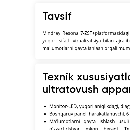
Tavsif
Mindray Resona 7-ZST+platformasidagi
yuqori sifatli vizualizatsiya bilan ajra
ma'lumotlarni qayta ishlash orqali mumk
Texnik xususiyatl
ultratovush appa
Monitor-LED, yuqori aniqlikdagi, dia
Boshqaruv paneli harakatlanuvchi, 6 
Ma'lumotlarni qayta ishlash usuli
o'zgartirishga imkon beradi. Te