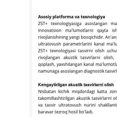
Asosiy platforma va texnologiya
ZST+ texnologiyasiga asoslangan ma
innovatsion ma'lumotlarni qayta ishl
rivojlanishining yangi bosqichidir. An'an
ultratovush parametrlarini kanal ma'lu
ZST+ texnologiyasi tasvirni olish uch
rivojlangan akustik tasvirlarni olish,
qoplash, yaxshilangan kanal ma'lumotla
namunaga asoslangan diagnostik tasvir
Kengaytirilgan akustik tasvirlarni olish
Nisbatan kichik miqdordagi katta zona
takomillashtirilgan akustik tasvirlarni
va tasvir ultratovush nurini shakllan
baravar tezroq hosil bo'ladi.