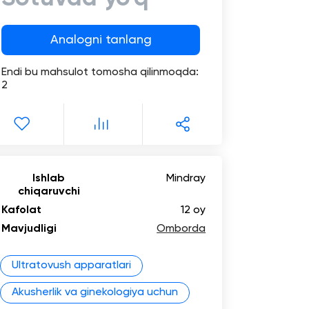
marketing
Analogni tanlang
Xizmat
ko'rsatish
Endi bu mahsulot tomosha qilinmoqda:
2
Tibbiy
biznesni
raqamlashtirish
Trening
Ishlab
Mindray
chiqaruvchi
Trade-
Kafolat
in
12 oy
Mavjudligi
Omborda
Lizing
Ultratovush apparatlari
Akusherlik va ginekologiya uchun