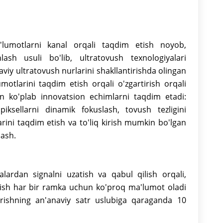
'lumotlarni kanal orqali taqdim etish noyob,
ash usuli bo'lib, ultratovush texnologiyalari
aviy ultratovush nurlarini shakllantirishda olingan
motlarini taqdim etish orqali o'zgartirish orqali
un ko'plab innovatsion echimlarni taqdim etadi:
 piksellarni dinamik fokuslash, tovush tezligini
rini taqdim etish va to'liq kirish mumkin bo'lgan
lash.
lardan signalni uzatish va qabul qilish orqali,
 olish har bir ramka uchun ko'proq ma'lumot oladi
tirishning an'anaviy satr uslubiga qaraganda 10