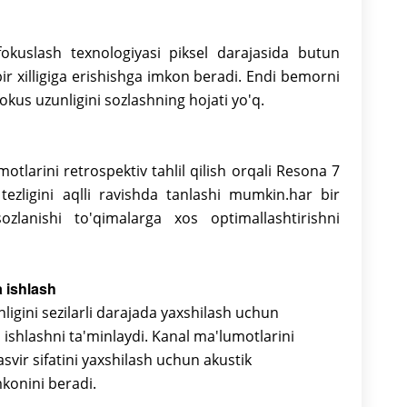
fokuslash texnologiyasi piksel darajasida butun
ir xilligiga erishishga imkon beradi. Endi bemorni
fokus uzunligini sozlashning hojati yo'q.
tlarini retrospektiv tahlil qilish orqali Resona 7
tezligini aqlli ravishda tanlashi mumkin.har bir
ozlanishi to'qimalarga xos optimallashtirishni
a ishlash
nligini sezilarli darajada yaxshilash uchun
ishlashni ta'minlaydi. Kanal ma'lumotlarini
svir sifatini yaxshilash uchun akustik
konini beradi.