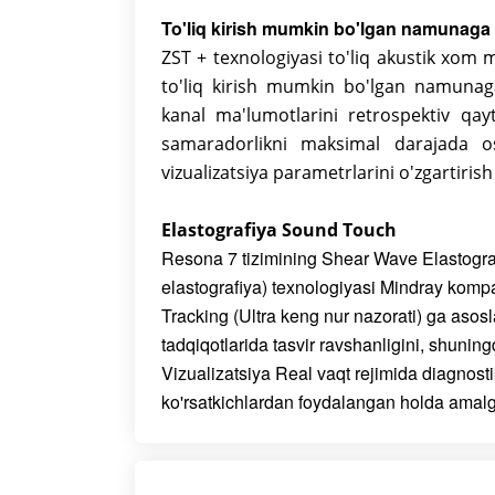
To'liq kirish mumkin bo'lgan namunaga 
ZST + texnologiyasi to'liq akustik xom m
to'liq kirish mumkin bo'lgan namunaga
kanal ma'lumotlarini retrospektiv qay
samaradorlikni maksimal darajada os
vizualizatsiya parametrlarini o'zgartiris
Elastografiya Sound Touch
Resona 7 tizimining Shear Wave Elastograp
elastografiya) texnologiyasi Mindray kom
Tracking (Ultra keng nur nazorati) ga asoslan
tadqiqotlarida tasvir ravshanligini, shuning
Vizualizatsiya Real vaqt rejimida diagnost
ko'rsatkichlardan foydalangan holda amalga