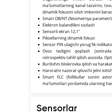
ma'lumotlarning kanal tasvirini, tovu
dinamik fokusini olish imkonini berad
Smart OB/NT (fetometriya parametrla
Elektron balandlikni sozlash
Sensorli ekran 12,1"
Piksellarning dinamik fokusi
Sensor PIN ulagichi yorug'lik indikato
Ovoz tezligini qoplash (xotirad
retrospektiv tahlil qilish asosida. Opt
Burilishni blokirovka qilish va haraka
Haroratni nazorat qiluvchi jelni isit
Smart FLC (follikullar sonini av
ma'lumotlari yordamida ularning har 
Sensorlar