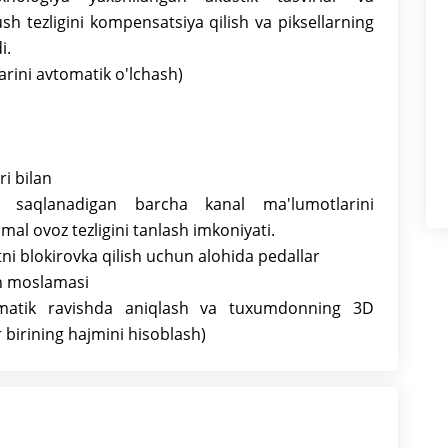
tuxumdonning 3D ma'lumotlari
sh tezligini kompensatsiya qilish va piksellarning
yordamida ularning har birining
i.
hajmini hisoblash)
rini avtomatik o'lchash)
ri bilan
a saqlanadigan barcha kanal ma'lumotlarini
imal ovoz tezligini tanlash imkoniyati.
tni blokirovka qilish uchun alohida pedallar
ish moslamasi
tomatik ravishda aniqlash va tuxumdonning 3D
birining hajmini hisoblash)