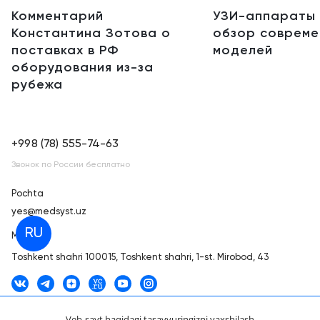
Комментарий
УЗИ-аппараты 
Константина Зотова о
обзор совреме
поставках в РФ
моделей
оборудования из-за
рубежа
+998 (78) 555-74-63
Звонок по России бесплатно
Pochta
yes@medsyst.uz
RU
Manzil
Toshkent shahri
100015, Toshkent shahri, 1-st. Mirobod, 43
Veb-sayt haqidagi tasavvuringizni yaxshilash