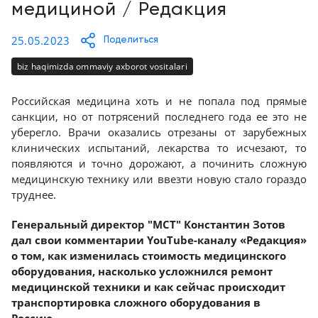
Kontaktlar
медициной / Редакция
Tibbiy
+998
25.05.2023
Поделиться
biznesni
(78)
raqamlashtirish
555-
biz haqimizda ommaviy axborot vositalari
74-
63
Trening
Российская медицина хоть и не попала под прямые
санкции, но от потрясений последнего года ее это не
уберегло. Врачи оказались отрезаны от зарубежных
Trade-
клинических испытаний, лекарства то исчезают, то
in
появляются и точно дорожают, а починить сложную
медицинскую технику или ввезти новую стало гораздо
Lizing
труднее.
Генеральный директор "МСТ" Константин Зотов
дал свои комментарии YouTube-каналу «Редакция»
о том, как изменилась стоимость медицинского
оборудования, насколько усложнился ремонт
медицинской техники и как сейчас
происходит
транспортировка сложного оборудования в