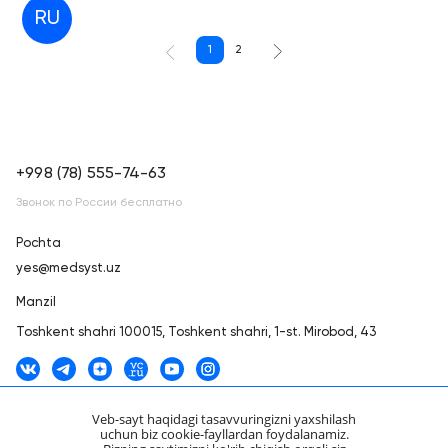
RU
1
2
+998 (78) 555-74-63
Звонок по России бесплатно
Pochta
yes@medsyst.uz
Manzil
Toshkent shahri
100015, Toshkent shahri, 1-st. Mirobod, 43
Veb-sayt haqidagi tasavvuringizni yaxshilash
uchun biz cookie-fayllardan foydalanamiz.