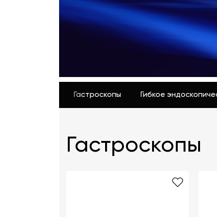
+998 (78) 555-74-63
KZ
EN
CN
UZ
AE
KG
Гастроскопы
Гибкое эндоскопич
Гастроскопы