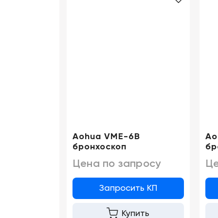
Aohua VME-6B
Ao
бронхоскоп
бр
Цена по запросу
Це
Запросить КП
Купить