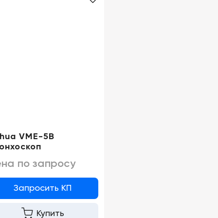
hua VME-5B
онхоскоп
на по запросу
Запросить КП
Купить