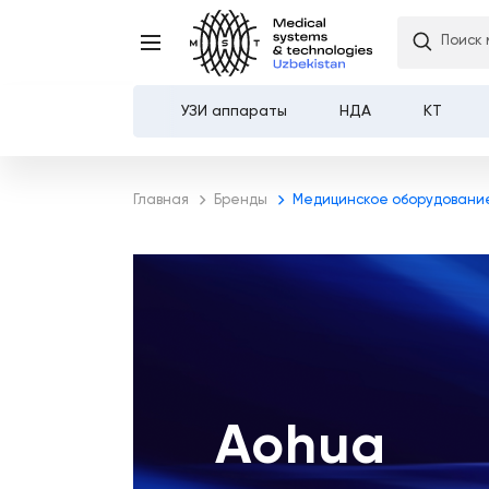
Поиск 
УЗИ аппараты
НДА
КТ
Каталог
Главная
Бренды
Медицинское оборудовани
О компании
Услуги
Демозал
Оплата и доставка
Aohua
Контакты