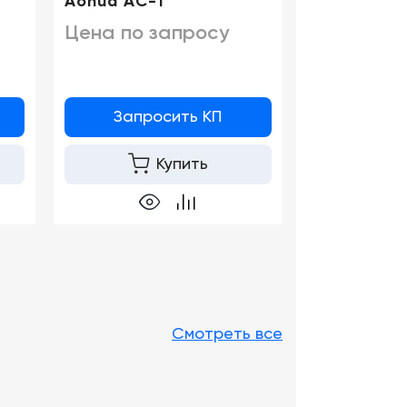
Aohua AC-1
бронхоско
Цена по запросу
Цена по 
Запросить КП
Запро
Купить
Смотреть все