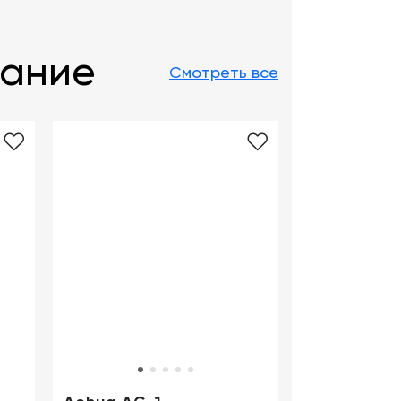
вание
Смотреть все
Aohua VME