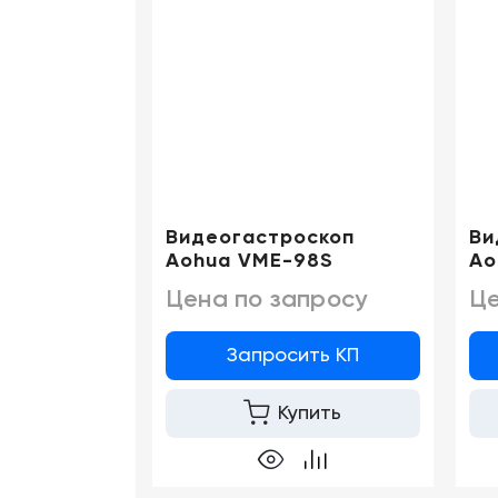
Видеогастроскоп
Ви
Aohua VME-98S
Ao
Цена по запросу
Це
Запросить КП
Купить