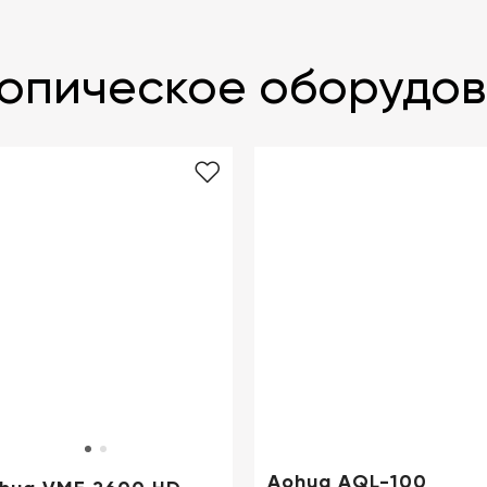
копическое оборудо
Aohua AQL-100