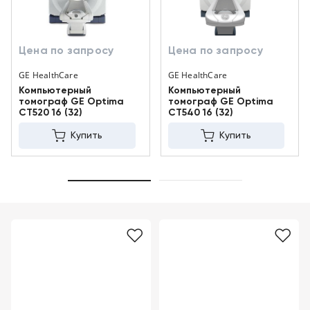
+998
Цифровизация
(78)
медицинского
555-
Цена по запросу
Цена по запросу
74-
бизнеса
63
GE HealthCare
GE HealthCare
Компьютерный
Компьютерный
Обучение
томограф GE Optima
томограф GE Optima
CT520 16 (32)
CT540 16 (32)
Trade-
Купить
Купить
in
Лизинг