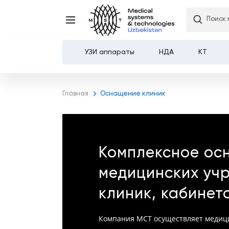
Поиск 
УЗИ аппараты
НДА
КТ
Каталог
Главная
Оснащение клиник
О компании
Услуги
Комплексное ос
Демозал
медицинских уч
Оплата и доставка
клиник, кабинет
Контакты
Компания МСТ осуществляет медиц