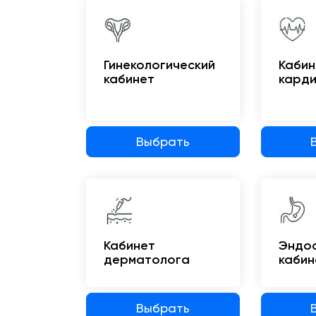
Гинекологический
Кабин
кабинет
кард
Выбрать
Кабинет
Эндос
дерматолога
кабин
Выбрать