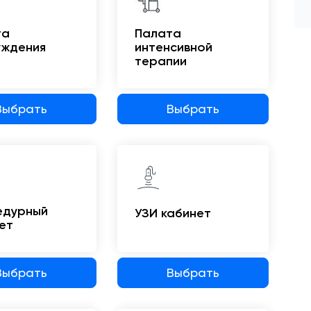
та
Палата
уждения
интенсивной
терапии
Выбрать
Выбрать
едурный
УЗИ кабинет
ет
Выбрать
Выбрать