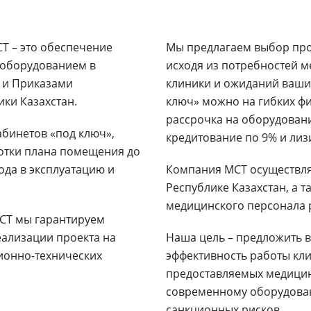
Т – это обеспечение
Мы предлагаем выбор про
оборудованием в
исходя из потребностей м
 и Приказами
клиники и ожиданий ваши
ки Казахстан.
ключ» можно на гибких ф
рассрочка на оборудовани
бинетов «под ключ»,
кредитование по 9% и лиз
ботки плана помещения до
ода в эксплуатацию и
Компания МСТ осуществля
Республике Казахстан, а 
медицинского персонала 
МСТ мы гарантируем
ализации проекта на
Наша цель – предложить 
ионно-технических
эффективность работы кли
предоставляемых медицинс
современному оборудован
санкционных рисков.