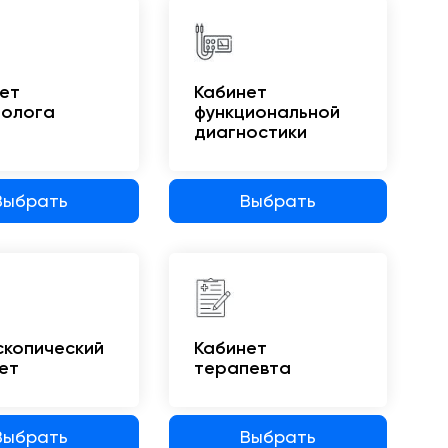
ет
Кабинет
иолога
функциональной
диагностики
Выбрать
Выбрать
копический
Кабинет
ет
терапевта
Выбрать
Выбрать