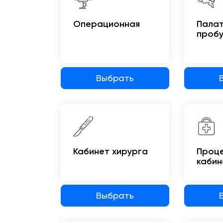
Операционная
Пала
проб
Выбрать
Кабинет хирурга
Проц
кабин
Выбрать