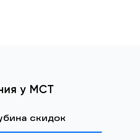
ния у МСТ
убина скидок