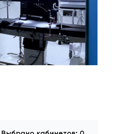
маркетинг
Сервисное
обслуживание
Цифровизация
медицинского
бизнеса
Обучение
Trade-
in
Лизинг
Выбрано кабинетов:
0