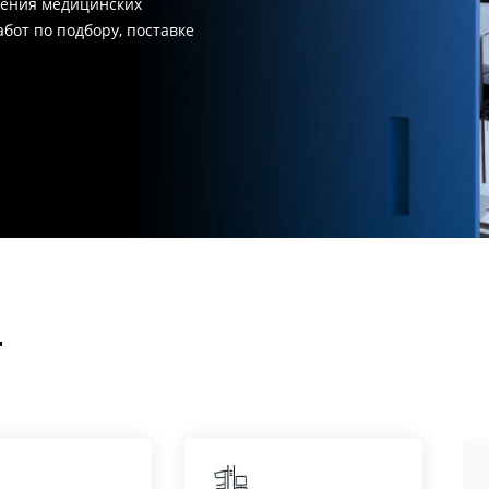
щения медицинских
бот по подбору, поставке
т