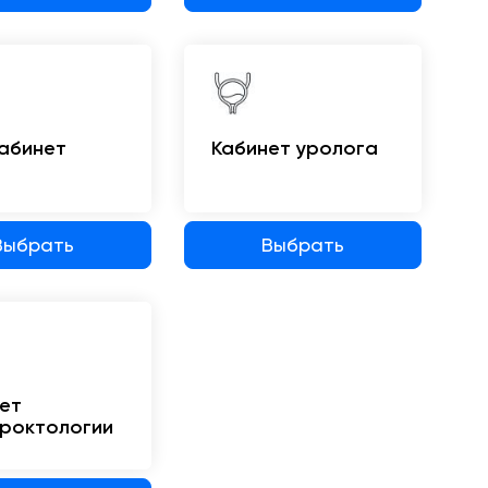
абинет
Кабинет уролога
Выбрать
Выбрать
ет
роктологии