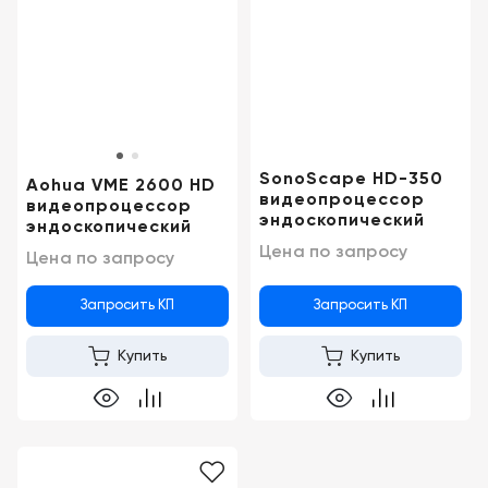
+998
Цифровизация
(78)
медицинского
555-
74-
бизнеса
63
Обучение
SonoScape HD-350
Aohua VME 2600 HD
видеопроцессор
Trade-
видеопроцессор
эндоскопический
эндоскопический
in
Цена по запросу
Цена по запросу
Лизинг
Запросить КП
Запросить КП
Купить
Купить