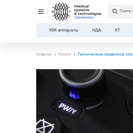
Поиск 
УЗИ аппараты
НДА
КТ
Каталог
Главная
Услуги
Техническое сервисное об
О компании
Услуги
Демозал
Оплата и доставка
Контакты