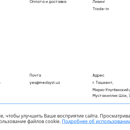
Оплата и доставка
Лизинг
Trade-in
Почта
Адрес
3
yes@medsyst.uz
г. Ташкент,
Мирзо-Улугбекский р
Мустакиллик Шох, 
e, чтобы улучшить Ваше восприятие сайта. Просматрива
ользование файлов cookie.
Подробнее об использовании
ООО «Медицинские Системы и Технологии» © 2007 - 2026.
к
Сайт носит информационный характер и не является публичной офе