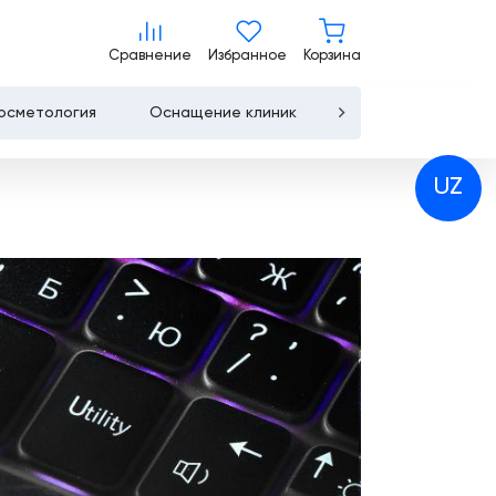
Сравнение
Избранное
Корзина
Сравнение
Избранное
Корзина
осметология
Оснащение клиник
В наличии
К
Услуги
О
UZ
компании
Консалтинг
Публикации
Проектирование
медицинских
Команда
учреждений
Партнеры
Оснащение
медицинских
Награды
учреждений
Бренды
Медицинский