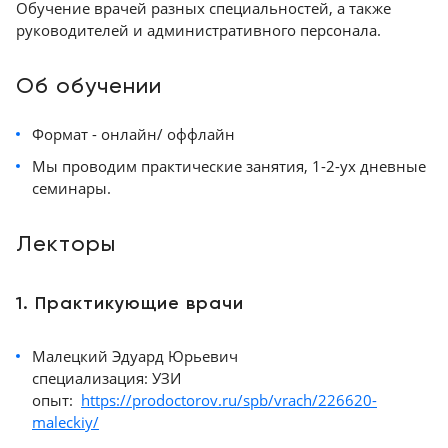
Обучение врачей разных специальностей, а также
руководителей и административного персонала.
+998
Цифровизация
(78)
медицинского
555-
Об обучении
74-
бизнеса
63
Формат - онлайн/ оффлайн
Обучение
Мы проводим практические занятия, 1-2-ух дневные
семинары.
Trade-
in
Лекторы
Лизинг
1. Практикующие врачи
Малецкий Эдуард Юрьевич
специализация: УЗИ
опыт:
https://prodoctorov.ru/spb/vrach/226620-
maleckiy/