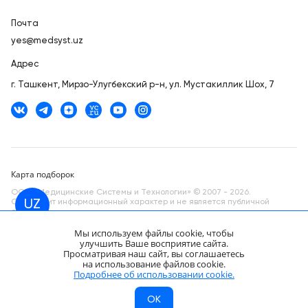
Почта
yes@medsyst.uz
Адрес
г. Ташкент,
Мирзо-Улугбекский р-н, ул. Мустакиллик Шох, 7
Карта подборок
ООО «Медицинские Системы и Технологии» © 2007 - 2026.
Сайт носит информационный характер и не является публичной
UZ
офертой.
Мы используем файлы cookie, чтобы
Разработано в компании —
dev
улучшить Ваше восприятие сайта.
Просматривая наш сайт, вы соглашаетесь
Mindray SC5-1NE датчик УЗИ
на использование файлов cookie.
монокристальный конвексный
Подобрать аналог
Подробнее об использовании cookie.
Нет в продаже
МСТ
Каталог
Главная
OK
KZ