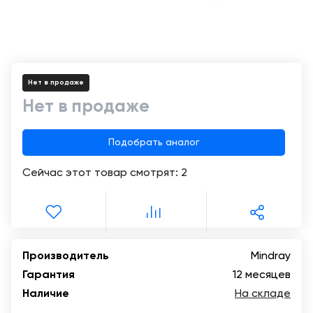
+998
Цифровизация
(78)
медицинского
555-
74-
бизнеса
63
Нет в продаже
Обучение
Нет в продаже
Trade-
Подобрать аналог
in
Сейчас этот товар смотрят:
2
Лизинг
Производитель
Mindray
Гарантия
12 месяцев
Наличие
На складе