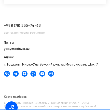
+998 (78) 555-74-63
Звонок по России бесплатно
Почта
yes@medsyst.uz
Адрес
г. Ташкент,
Мирзо-Улугбекский р-н, ул. Мустакиллик Шох, 7
Карта подборок
ООО «Медицинские Системы и Технологии» © 2007 - 2026.
Сайт носит информационный характер и не является публичной
UZ