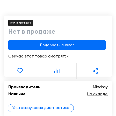
+998
Цифровизация
(78)
медицинского
555-
74-
бизнеса
Нет в продаже
63
Нет в продаже
Обучение
Подобрать аналог
Trade-
in
Сейчас этот товар смотрят:
4
Лизинг
Производитель
Mindray
Наличие
На складе
Ультразвуковая диагностика