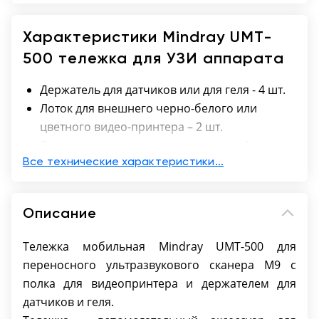
Характеристики Mindray UMT-
500 тележка для УЗИ аппарата
Держатель для датчиков или для геля - 4 шт.
Лоток для внешнего черно-белого или
цветного видео-принтера – 2 шт.
Лоток для аксессуаров или мусора – 1 шт.
Колеса запираемые – 4 шт.
Все технические характеристики...
PEM-51 - одновременное подключение трех
УЗИ датчиков для M9
Описание
Тележка мобильная Mindray UMT-500 для
переносного ультразвукового сканера M9 c
полка для видеопринтера и держателем для
датчиков и геля.