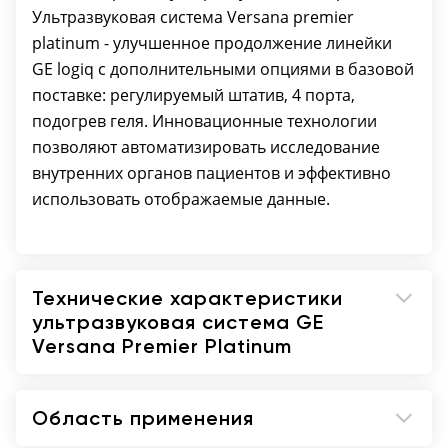
Auto Bladder - программа автоматического
Ультразвуковая система Versana premier
измерения размеров и объема мочевого
platinum - улучшенное продолжение линейки
пузыря;
GE logiq с дополнительными опциями в базовой
SonoBiometry - автоматическое определение
поставке: регулируемый штатив, 4 порта,
четырех основных параметров плода;
подогрев геля. Инновационные технологии
ScanCoach - программа обучения базовым
позволяют автоматизировать исследование
навыкам сканирования;
внутренних органов пациентов и эффективно
Scan Assistant - программа для
использовать отображаемые данные.
автоматизации и протоколирования этапов
ультразвукового исследования;
My Trainer - программа, обучающая работе
Технические характеристики
на аппарате с практическими советами и
ультразвуковая система GE
ответами на часто возникающие вопрос;
Versana Premier Platinum
Создание базы данных пациентов,
архивирование изображений и кинопетель
на встроенный жесткий диск;
Область применения
Работа с "сырыми" данными;