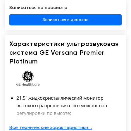
Записаться на просмотр
Записаться в демозал
Характеристики ультразвуковая
система GE Versana Premier
Platinum
21,5" жидкокристаллический монитор
высокого разрешения с возможностью
регулировки по высоте;
9,9" цветная сенсорная панель;
Встроенный жесткий диск 500 Гбайт;
Все технические характеристики...