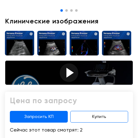
+998
Цифровизация
(78)
Клинические изображения
медицинского
555-
74-
бизнеса
63
Обучение
Trade-
in
Лизинг
Цена по запросу
Запросить КП
Купить
Сейчас этот товар смотрят:
2