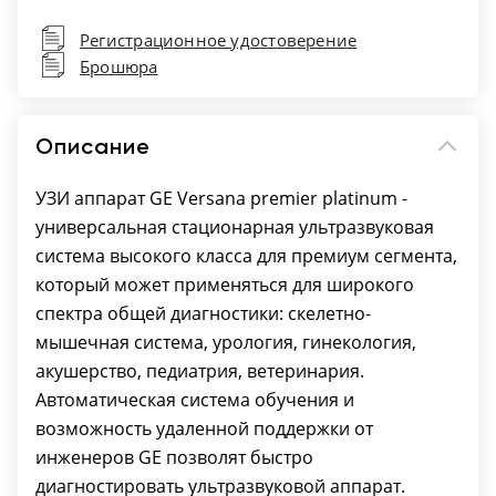
4 функционирующих разъема для датчиков;
Регистрационное удостоверение
Подогреватель геля;
Брошюра
Регулируемая по высоте консоль;
Плата CWD;
Эргономичный интерфейс пользователя;
Описание
On-board Report - Редактор отчетов;
Whizz - оптимизация B-режима и
УЗИ аппарат GE Versana premier platinum -
допплеровского спектра в режиме
универсальная стационарная ультразвуковая
реального времени. Нажатием одной кнопки
система высокого класса для премиум сегмента,
система улучшает качество;
который может применяться для широкого
Voice Comment - возможность добавлять к
спектра общей диагностики: скелетно-
исследованию аудио-заметки и
мышечная система, урология, гинекология,
прослушивать их;
акушерство, педиатрия, ветеринария.
Breast productivity - исследование молочной
Автоматическая система обучения и
железы с маркировкой, измерением и
возможность удаленной поддержки от
описанием образований с протоколом
инженеров GE позволят быстро
оценки по стандарту BI-RADS;
диагностировать ультразвуковой аппарат.