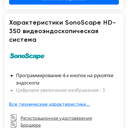
Характеристики SonoScape HD-
350 видеоэндоскопическая
система
Программирование 4-х кнопок на рукоятке
эндоскопа
Цифровое увеличение изображения - 3
уровня, до 4-х крат
Режим полноэкранного изображения
Все технические характеристики...
Режимы структурной детализации
Регистрационное удостоверение
изображения - Edge, Structure A, Structure B
Брошюра
Режим автоматической регулировки яркости