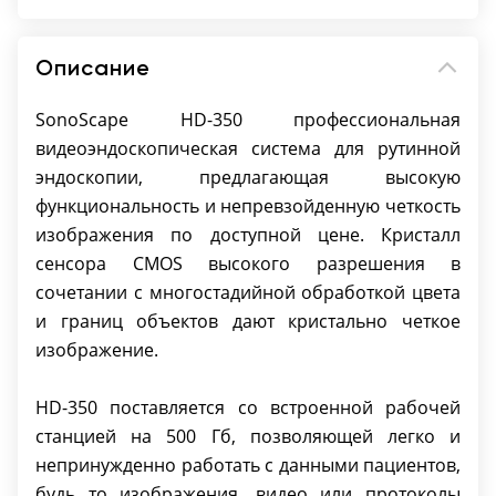
изображения (IRIS)
Ручной выбор алгоритма автоматической
Описание
регулировки яркости изображения -Peak,
Ave, Peak+Ave
SonoScape HD-350 профессиональная
Ручная настройка цветности изображения
видеоэндоскопическая система для рутинной
Ручная настройка цветовой насыщенности
эндоскопии, предлагающая высокую
изображения – 3 уровня
функциональность и непревзойденную четкость
Сохранение до 10 комбинаций настроек
изображения по доступной цене. Кристалл
параметров исследования для
сенсора CMOS высокого разрешения в
использования в различных областях и
сочетании с многостадийной обработкой цвета
условиях различными специалистами
и границ объектов дают кристально четкое
Режим стоп-кадра, запускаемый с рукоятки
изображение.
эндоскопа или педали
Автоматический баланс белого
HD-350 поставляется со встроенной рабочей
Интегрированная цифровая рабочая
станцией на 500 Гб, позволяющей легко и
станция:
непринужденно работать с данными пациентов,
Встроенный жесткий диск 500 Гб для
будь то изображения, видео или протоколы