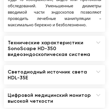
хранения изображений, видео, отчетов,
обследований. Уменьшенные диаметры
данных пациентов
вводимой части эндоскопов позволяют
USB порты для подключения внешних
проводить лечебные манипуляции –
накопителей и принтеров
максимально бережно и безболезненно.
Клавиатура и мышь для ввода данных
пациента и управления функциями системы
Технические характеристики
Ввод и сохранение данных о пациентах,
SonoScape HD-350
поиск сохраненных данных
видеоэндоскопическая система
Сохранение изображений/видео на жесткий
диск с выводом на экран под основным
изображением в режиме предпросмотра
Светодиодный источник света
HDL-35E
Цифровой медицинский монитор
высокой четкости