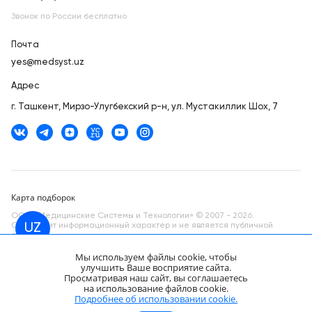
Звонок по России бесплатно
Почта
yes@medsyst.uz
Адрес
г. Ташкент,
Мирзо-Улугбекский р-н, ул. Мустакиллик Шох, 7
Карта подборок
ООО «Медицинские Системы и Технологии» © 2007 - 2026.
Сайт носит информационный характер и не является публичной
UZ
офертой.
Мы используем файлы cookie, чтобы
Разработано в компании —
dev
улучшить Ваше восприятие сайта.
Просматривая наш сайт, вы соглашаетесь
SonoScape HD-350
на использование файлов cookie.
видеоэндоскопическая система
Запросить КП
Подробнее об использовании cookie.
Цена по запросу