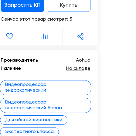
Запросить КП
Купить
маркетинг
Сейчас этот товар смотрят:
5
Сервисное
обслуживание
Цифровизация
медицинского
бизнеса
Производитель
Aohua
Наличие
На складе
Обучение
Видеопроцессор
Trade-
эндоскопический
in
Видеопроцессор
Лизинг
эндоскопический Aohua
Для общей диагностики
Экспертного класса