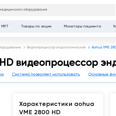
Главная
Це
медицинского оборудования
деопроцессор эндоскопический
МРТ
Товары по акции
Мониторы пациента
К
оборудование
Видеопроцессор эндоскопический
Aohua VME 28
 HD видеопроцессор эн
ки
Система позволяет использовать
Основные фу
Характеристики aohua
VME 2800 HD