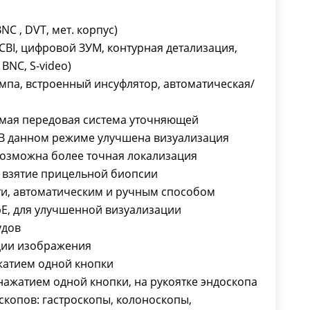
детализации изображения
Корректировка баланса белого
NC , DVT, мет. корпус)
нажатием одной кнопки
CBI, цифровой ЗУМ, контурная детализация,
Режим «стоп-кадра» изображения
BNC, S-video)
нажатием одной кнопки, на
ампа, встроенный инсуфлятор, автоматическая/
рукоятке эндоскопа
Поддерживаемые типы видео
самая передовая система уточняющей
эндоскопов: гастроскопы,
. В данном режиме улучшена визуализация
колоноскопы, бронхоскопы,
возможна более точная локализация
назоларингоскопы
, взятие прицельной биопсии
ти, автоматическим и ручным способом
bE, для улучшенной визуализации
удов
ации изображения
жатием одной кнопки
ажатием одной кнопки, на рукоятке эндоскопа
копов: гастроскопы, колоноскопы,