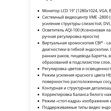
Монитор LCD 19" (1280x1024, VGA, B
Системный видеоцентр VME -2800 (
усиление структуры слизистой, DVI, 
Осветитель AQI-100 (Ксеноновая л
ручная регулировка яркости)
Виртуальная хромоскопия CBI* - 
диагностики в гибкой эндоскопии
ранних раков, пищевода Баретта, 
образований в подслизистом слое
Регулировка цветов и освещеннос
Режим усиления красного цвета H
поверхностно расположенных сос
Контурная и структурная детализ
Корректировка баланса белого на
Режим «стоп-кадра» изображения н
Поддерживаемые типы видео эндос