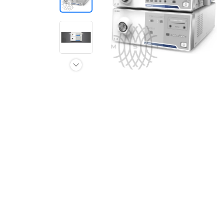
+998 (78) 555-74-63
KZ
EN
CN
UZ
AE
KG