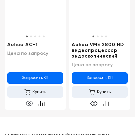
+998
Цифровизация
(78)
медицинского
555-
74-
бизнеса
63
Обучение
Aohua AC-1
Aohua VME 2800 HD
видеопроцессор
Цена по запросу
эндоскопический
Trade-
in
Цена по запросу
Лизинг
Запросить КП
Запросить КП
Купить
Купить
Со встроенным осветителем гибкое эндоскопическое