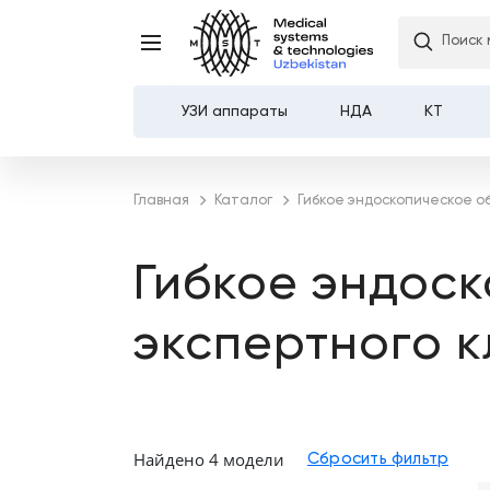
Поиск 
УЗИ аппараты
НДА
КТ
Каталог
Главная
Каталог
Гибкое эндоскопическое 
О компании
Гибкое эндос
Услуги
экспертного 
Демозал
Оплата и доставка
Контакты
Найдено 4 модели