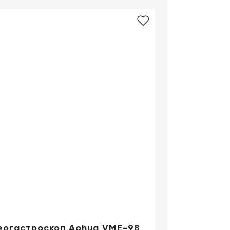
маркетинг
Сервисное
обслуживание
Цифровизация
медицинского
бизнеса
Обучение
Trade-
in
Лизинг
еогастроскоп Aohua VME-98