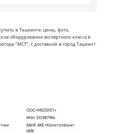
упить в Ташкенте: цены, фото,
ское оборудование экспертного класса в
ютора "МСТ", с доставкой в город Ташкент
ООО «MEDSYST»
ИНН: 310987966
етинг
БАНК: АКБ «Капиталбанк»
ИИК: