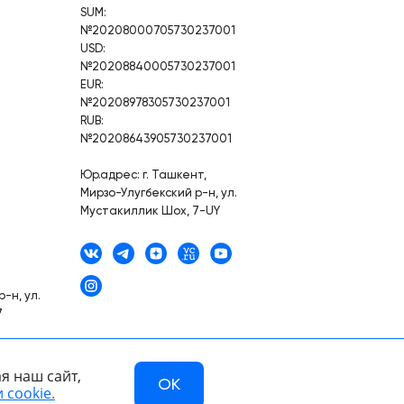
SUM:
№20208000705730237001
USD:
№20208840005730237001
EUR:
№20208978305730237001
RUB:
№20208643905730237001
Юр.адрес: г. Ташкент,
Мирзо-Улугбекский р-н, ул.
Мустакиллик Шох, 7-UY
-н, ул.
7
я наш сайт,
OK
 cookie.
Разработано в компании —
dev