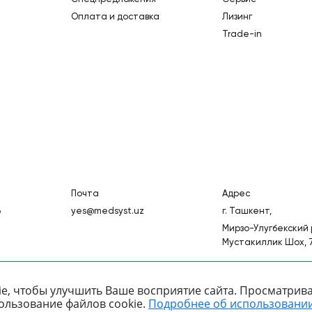
Оплата и доставка
Лизинг
Trade-in
Почта
Адрес
3
yes@medsyst.uz
г. Ташкент,
Мирзо-Улугбекский р
Мустакиллик Шох, 
e, чтобы улучшить Ваше восприятие сайта. Просматрива
ользование файлов cookie.
Подробнее об использовании
ООО «Медицинские Системы и Технологии» © 2007 - 2026.
к